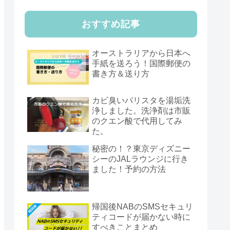
おすすめ記事
オーストラリアから日本へ
手紙を送ろう！国際郵便の
書き方＆送り方
カビ臭いバリスタを湯垢洗
浄しました。洗浄剤は市販
のクエン酸で代用してみ
た。
秘密の！？東京ディズニー
シーのJALラウンジに行き
ました！予約の方法
帰国後NABのSMSセキュリ
ティコードが届かない時に
すべきことまとめ