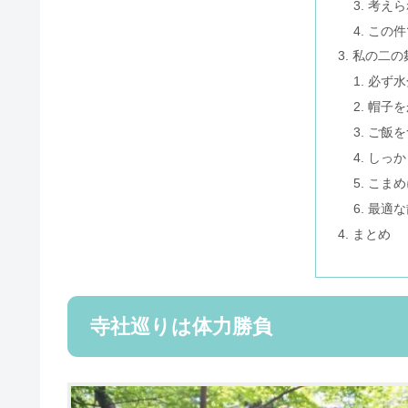
考えら
この件
私の二の
必ず水
帽子を
ご飯を
しっか
こまめ
最適な
まとめ
寺社巡りは体力勝負