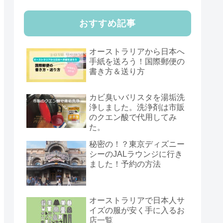
おすすめ記事
オーストラリアから日本へ
手紙を送ろう！国際郵便の
書き方＆送り方
カビ臭いバリスタを湯垢洗
浄しました。洗浄剤は市販
のクエン酸で代用してみ
た。
秘密の！？東京ディズニー
シーのJALラウンジに行き
ました！予約の方法
オーストラリアで日本人サ
イズの服が安く手に入るお
店一覧