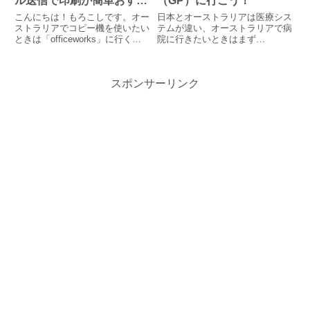
ル送信で印刷が簡単おすす
（GP）に行こう！
め！
こんにちは！もろこしです。オー
日本とオーストラリアは医療シス
ストラリアでコピー機を使いたい
テムが違い、オーストラリアで病
ときは「officeworks」に行く人
院に行きたいときはまず
が多いと思います。
GP（General Practitioner）に行
「officeworks」ではコピー機が
く必要があります。日本自分の症
数台置かれていて、日本のコンビ
状に合わせて、内科、外科、皮膚
スポンサーリンク
ニにあるコピー機と同じような感
科、整形外科…と専門の科がある
じで使うことができます...
病院に行くオース...