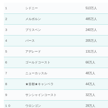
１
シドニー
513万人
２
メルボルン
485万人
３
ブリスベン
240万人
４
パース
205万人
５
アデレード
131万人
６
ゴールドコースト
66万人
７
ニューカッスル
48万人
８
★首都★キャンベラ
44万人
９
サンシャインコースト
32万人
１０
ウロンゴン
29万人