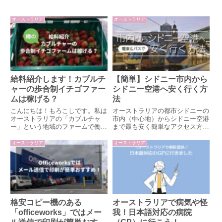
オーストラリア
オーストラリア
給料紹介します！カブルチ
【簡単】シドニー市内から
ャーの歩合制イチゴファー
シドニー空港へ安く行く方
ムは稼げる？
法
こんにちは！もろこしです。私は
オーストラリアの都市シドニーの
オーストラリアの「カブルチャ
市内（中心地）からシドニー空港
ー」という地域のファームで働い
まで最も安く簡単なアクセス方法
ています。カブルチャーと言えば
について紹介します。通常18.48
オーストラリアの悪徳ファームが
ドルのところ、電車とバスの簡単
オーストラリア
オーストラリア
ひしめいているとされている地
な乗り継ぎで3.85ドルに抑えるこ
域。実際にはファームが悪徳なの
とができます。
ではなく、間に入る「コントラク
ター...
格安コピー機のある
オーストラリアで病気や怪
「officeworks」ではメー
我！日本語対応の病院