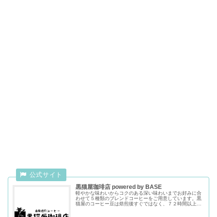
黒猫屋珈琲店 powered by BASE
軽やかな味わいからコクのある深い味わいまでお好みに合
わせて５種類のブレンドコーヒーをご用意しています。黒
猫屋のコーヒー豆は焙煎後すぐではなく、７２時間以上寝
かせてからお届けしています。ガスが落ち着き、味が一番
まとまるタイミングです。