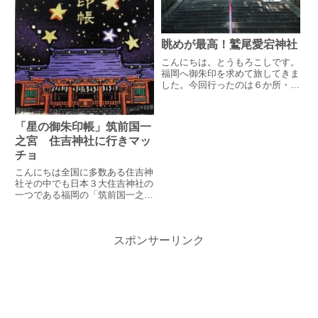
眺めが最高！鷲尾愛宕神社
こんにちは。とうもろこしです。
福岡へ御朱印を求めて旅してきま
した。今回行ったのは６か所・鷲
尾愛宕神社・住吉神社・筥崎宮・
香椎宮・東長寺・櫛田神社です。
「星の御朱印帳」筑前国一
之宮 住吉神社に行きマッ
チョ
こんにちは全国に多数ある住吉神
社その中でも日本３大住吉神社の
一つである福岡の「筑前国一之
宮 住吉神社」の紹介です 住吉
神社とは御朱印帳御朱印アクセス
住吉神社とは 御
スポンサーリンク