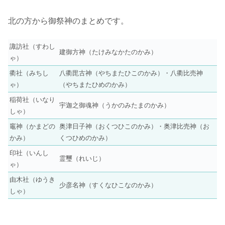
北の方から御祭神のまとめです。
諏訪社（すわし
建御方神（たけみなかたのかみ）
ゃ）
衢社（みちし
八衢毘古神（やちまたひこのかみ）・八衢比売神
ゃ）
（やちまたひめのかみ）
稲荷社（いなり
宇迦之御魂神（うかのみたまのかみ）
しゃ）
竈神（かまどの
奥津日子神（おくつひこのかみ）・奥津比売神（お
かみ）
くつひめのかみ）
印社（いんし
霊璽（れいじ）
ゃ）
由木社（ゆうき
少彦名神（すくなひこなのかみ）
しゃ）