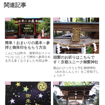
関連記事
神社
神社
簡単！おまいりの基本～参
拝と御朱印をもらう方法
こんにちは昨今、御朱印がメジャ
ーになったことで神社へ参拝され
頭髪のお祈りはこちらで
る方も多くなりました今回は神社
す！京都ユニーク御髪神社
の参拝の方法と御朱印の貰い方に
嵐山にひっそりと佇む御神神社
ついてまとめました必ずこうしな
（みかみじんじゃ）をご存知でし
さい！というものではありません
ょうか？
が、意味を知って参拝するとより
楽しめますよ目
神社
神社