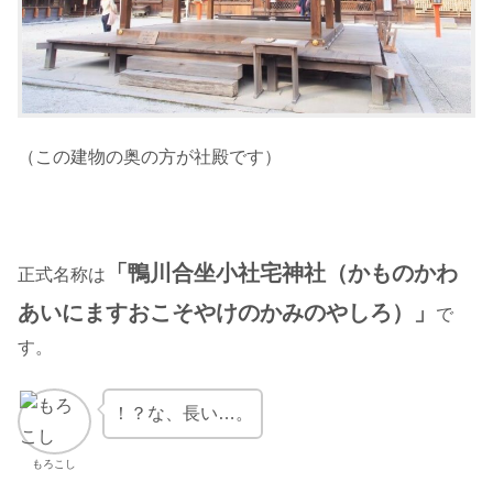
（この建物の奥の方が社殿です）
「鴨川合坐小社宅神社（かものかわ
正式名称は
あいにますおこそやけのかみのやしろ）」
で
す。
！？な、長い…。
もろこし