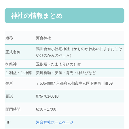
神社の情報まとめ
通称
河合神社
鴨川合坐小社宅神社（かものかわあいにますおこそ
正式名称
やけのかみのやしろ）
御祭神
玉依姫（たまよりひめ）命
ご利益・ご神徳
美麗祈願・安産・育児・縁結びなど
住所
〒606-0807 京都府京都市左京区下鴨泉川町59
電話
075-781-0010
開門時間
6:30～17:00
HP
河合神社ホームページ