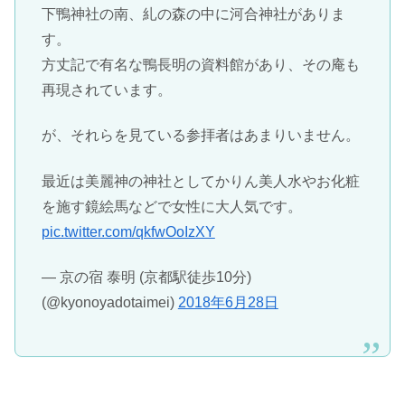
下鴨神社の南、糺の森の中に河合神社がありま
す。
方丈記で有名な鴨長明の資料館があり、その庵も
再現されています。
が、それらを見ている参拝者はあまりいません。
最近は美麗神の神社としてかりん美人水やお化粧
を施す鏡絵馬などで女性に大人気です。
pic.twitter.com/qkfwOoIzXY
— 京の宿 泰明 (京都駅徒歩10分)
(@kyonoyadotaimei)
2018年6月28日