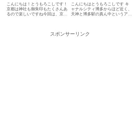
こんにちは！とうもろこしです！
こんにちはとうもろこしです キ
京都は神社も御朱印もたくさんあ
ャナルシティ博多からほど近く、
るので楽しいですね今回は、京都
天神と博多駅の真ん中というアク
は嵐山にある「常寂光寺」に行っ
セス抜群の櫛田神社にぜひ行って
てまいりました
ほしいです 櫛田神社は博多祇園
山笠の出発地点でもあり、山笠が
スポンサーリンク
常設展示（６月を除く）されてい
ますその大きさは圧巻結構見上げ
ないと上