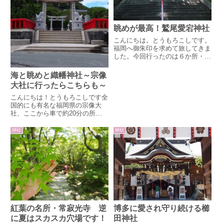
眺めが最高！鷲尾愛宕神社
こんにちは。とうもろこしです。
福岡へ御朱印を求めて旅してきま
した。今回行ったのは６か所・鷲
尾愛宕神社・住吉神社・筥崎宮・
香椎宮・東長寺・櫛田神社です。
海と眺めと織幡神社～宗像
大社に行ったらこちらも～
こんにちは！とうもろこしです全
国的にも有名な福岡県の宗像大
社、ここから車で約20分の所に
位置する織幡神社は宗像大社の摂
社の一つです摂社とはその神社に
神社
神社
所縁深く所管されている神社のこ
とつまり織幡神社は宗像大社と深
いゆかりがあり、宗像大社の管轄
の一つなのですね行きがいのある
神社なので掘り下げていきましょ
う&n
紅葉の名所・常寂光寺 逆
博多に愛され守り続ける櫛
に夏はスカスカ穴場です！
田神社