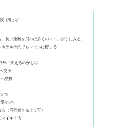
次
位。長い距離を飛べば多くのマイルが手に入る。
やホテル予約でもマイルは貯まる
典航空券に変えるのがお得
トへ交換
ントへ交換
由６つ
期限が5年
れる（同行者１名まで可）
でマイル２倍