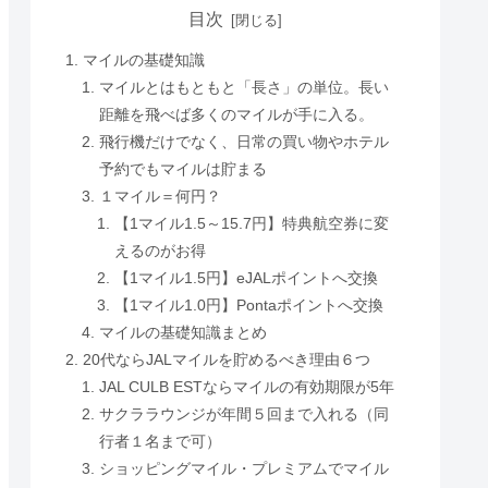
目次
マイルの基礎知識
マイルとはもともと「長さ」の単位。長い
距離を飛べば多くのマイルが手に入る。
飛行機だけでなく、日常の買い物やホテル
予約でもマイルは貯まる
１マイル＝何円？
【1マイル1.5～15.7円】特典航空券に変
えるのがお得
【1マイル1.5円】eJALポイントへ交換
【1マイル1.0円】Pontaポイントへ交換
マイルの基礎知識まとめ
20代ならJALマイルを貯めるべき理由６つ
JAL CULB ESTならマイルの有効期限が5年
サクララウンジが年間５回まで入れる（同
行者１名まで可）
ショッピングマイル・プレミアムでマイル