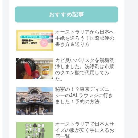
おすすめ記事
オーストラリアから日本へ
手紙を送ろう！国際郵便の
書き方＆送り方
カビ臭いバリスタを湯垢洗
浄しました。洗浄剤は市販
のクエン酸で代用してみ
た。
秘密の！？東京ディズニー
シーのJALラウンジに行き
ました！予約の方法
オーストラリアで日本人サ
イズの服が安く手に入るお
店一覧