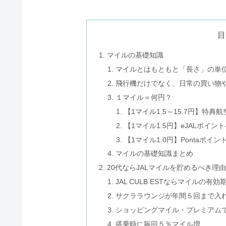
目
マイルの基礎知識
マイルとはもともと「長さ」の単
飛行機だけでなく、日常の買い物
１マイル＝何円？
【1マイル1.5～15.7円】特
【1マイル1.5円】eJALポイン
【1マイル1.0円】Pontaポイ
マイルの基礎知識まとめ
20代ならJALマイルを貯めるべき理
JAL CULB ESTならマイルの有効
サクララウンジが年間５回まで入
ショッピングマイル・プレミアム
搭乗時に毎回５％マイル増