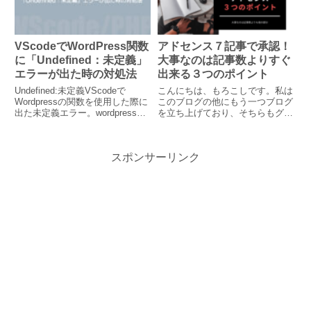
入...
日...
VScodeでWordPress関数
アドセンス７記事で承認！
に「Undefined：未定義」
大事なのは記事数よりすぐ
エラーが出た時の対処法
出来る３つのポイント
Undefined:未定義VScodeで
こんにちは、もろこしです。私は
Wordpressの関数を使用した際に
このブログの他にもう一つブログ
出た未定義エラー。wordpress関
を立ち上げており、そちらもグー
数ばっかり引っかかってます。結
グルアドセンスを申請し、無事承
果として、拡張機能「PHP
認をいただきました。承認基準は
Intelephense」の設定を変更した
はっきりとされていませんが、私
スポンサーリンク
らOKでした。拡張機能「...
なりに「プライバシーポリシー」
「問い合わせフォーム」「独自
ド...