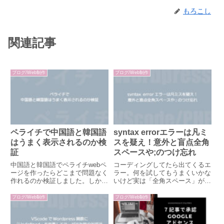
もろこし
関連記事
ブログ/Web制作
ブログ/Web制作
ペライチで中国語と韓国語
syntax errorエラーは凡ミ
はうまく表示されるのか検
スを疑え！意外と盲点全角
証
スペースや;のつけ忘れ
中国語と韓国語でペライチwebペ
コーディングしてたら出てくるエ
ージを作ったらどこまで問題なく
ラー。何を試してもうまくいかな
作れるのか検証しました。しか
いけど実は「全角スペース」が入
し、ペライチがそもそも日本語以
っていたり「;セミコロン」「:コ
外に対応していないので高度な機
ロン」のつけ忘れが結構多いで
ブログ/Web制作
ブログ/Web制作
能（決済や予約機能など）を使う
す。しかもエラーの出ている行よ
ページには向かないです。それを
り前の文が悪さをしていることも
踏まえた上で実際にテキストを
しばしば。今回は実際（私が1