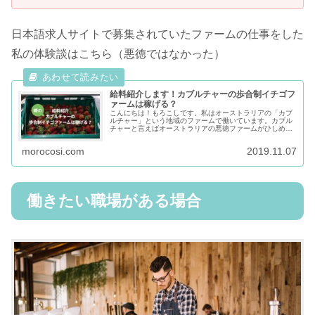
日本語求人サイトで募集されていたファームの仕事をした
私の体験談はこちら（悪徳ではなかった）
給料紹介します！カブルチャーの歩合制イチゴフ
ァームは稼げる？
こんにちは！もろこしです。私はオーストラリアの「カブ
ルチャー」という地域のファームで働いています。カブル
チャーと言えばオーストラリアの悪徳ファームがひしめい
ているとされている地域。実際にはファームが悪徳なので
はなく、間に入る「コントラクター...
morocosi.com
2019.11.07
働きたい職場がある場合