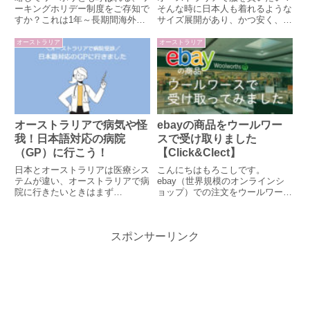
ーキングホリデー制度をご存知で
そんな時に日本人も着れるような
すか？これは1年～長期間海外に
サイズ展開があり、かつ安く、か
滞在できるとても特殊で自由な制
つ店舗が多いお店を紹介します。
度です。ワーキングホリデーって
日本人にもおなじみの服屋日本で
オーストラリア
オーストラリア
何？なんのための制度？誰でも利
も見かけるお店がオーストラリア
用できる？ワーホリの制度と条件
にも店舗を置いています。馴染み
を交えながらこれらの疑問にお答
があるのでデザインやサイズが
えします。
分...
オーストラリアで病気や怪
ebayの商品をウールワー
我！日本語対応の病院
スで受け取りました
（GP）に行こう！
【Click&Clect】
日本とオーストラリアは医療シス
こんにちはもろこしです。
テムが違い、オーストラリアで病
ebay（世界規模のオンラインシ
院に行きたいときはまず
ョップ）での注文をウールワース
GP（General Practitioner）に行
で受け取るまでを紹介します。私
く必要があります。日本自分の症
は商品を「Click&Clect」で自宅
状に合わせて、内科、外科、皮膚
ではなくウールワースで受け取る
スポンサーリンク
科、整形外科…と専門の科がある
ことにしました。注文時に受け取
病院に行くオース...
り可能なウールワースを選...